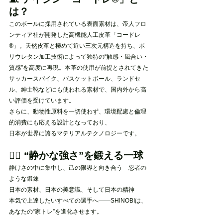
は？
このボールに採用されている表面素材は、帝人フロ
ンティア社が開発した高機能人工皮革「コードレ
®」。天然皮革と極めて近い三次元構造を持ち、ポ
リウレタン加工技術によって独特の“触感・風合い・
質感”を高度に再現。本革の使用が前提とされてきた
サッカースパイク、バスケットボール、ランドセ
ル、紳士靴などにも使われる素材で、国内外から高
い評価を受けています。
さらに、動物性原料を一切使わず、環境配慮と倫理
的消費にも応える設計となっており、
日本が世界に誇るマテリアルテクノロジーです。
🧘‍♂️ “静かな強さ”を鍛える一球
静けさの中に集中し、己の限界と向き合う　忍者の
ような鍛錬
日本の素材、日本の美意識、そして日本の精神
本気で上達したいすべての選手へ――SHINOBIは、
あなたの“家トレ”を進化させます。