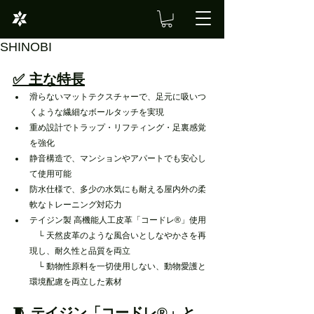
SHINOBI
✅ 主な特長
滑らないマットテクスチャーで、足元に吸いつ
くような繊細なボールタッチを実現
重め設計でトラップ・リフティング・足裏感覚
を強化
静音構造で、マンションやアパートでも安心し
て使用可能
防水仕様で、多少の水気にも耐える屋内外の柔
軟なトレーニング対応力
テイジン製 高機能人工皮革「コードレ®」使用
　└ 天然皮革のような風合いとしなやかさを再
現し、耐久性と品質を両立
　└ 動物性原料を一切使用しない、動物愛護と
環境配慮を両立した素材
🧵 テイジン「コードレ®」と