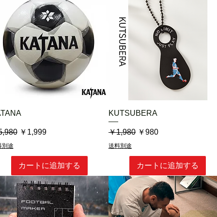
クイックビュー
クイックビュー
ATANA
KUTSUBERA
常価格
セール価格
通常価格
セール価格
,980
￥1,999
￥1,980
￥980
料別途
送料別途
カートに追加する
カートに追加する