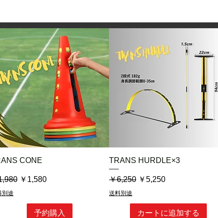
、足元に吸いつくような繊細なボールタッ
しなやかで耐久性が
キックフィールを実
ング・足裏感覚を強化
ートでも安心して使用可能
える屋内外の柔軟なトレーニング対応力
人工皮革「コードレ®」使用
しなやかさを再現し、耐久性と品質を両立
い、動物愛護と環境配慮を両立した素材
面素材は、帝人フロンティア社が開発した
。天然皮革と極めて近い三次元構造を持
て独特の“触感・風合い・質感”を高度に
クイックビュー
クイックビュー
RANS CONE
TRANS HURDLE×3
サッカースパイク、バスケットボール、ラ
常価格
セール価格
通常価格
セール価格
,980
￥1,580
￥6,250
￥5,250
れる素材で、国内外から高い評価を受けて
料別途
送料別途
ず、環境配慮と倫理的消費にも応える設計
予約購入
カートに追加する