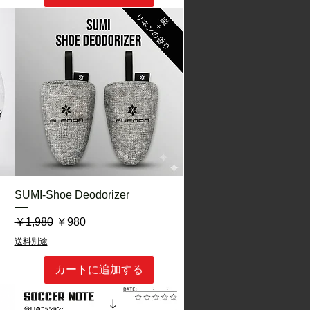
クイックビュー
SUMI-Shoe Deodorizer
通常価格
セール価格
￥1,980
￥980
送料別途
カートに追加する