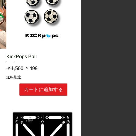
クイックビュー
KickPops Ball
通常価格
セール価格
￥1,500
￥499
送料別途
カートに追加する