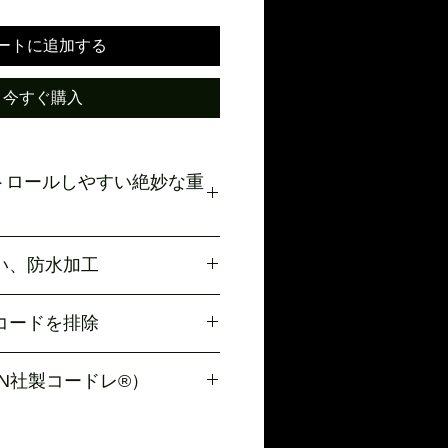
ートに追加する
今すぐ購入
ントロールしやすい絶妙な重
号球に近い320〜330gの重さで設
い、防水加工
や重めだから、余計な転がりを抑
耐久性抜群です。
い。
コードを排除
用可能です。)
スやタッチの感覚も実戦に近く、ミ
ーニング効果を高めます。
のデザイン性を高めシンプルなサッ
IN社製コードレ®）
採用する TEIJIN社製人工皮革
用。