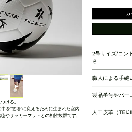
カ
2号サイズ/コ
さ
小さいながらも、3〜4
職人による手縫
計。
通常の2号球よりや
職人による手縫い、
え、足元で扱いやす
製品番号やバー
防水加工(屋外でも使
軽すぎないので、パ
につける。
ニボールながらトレ
無駄を排除しボール
家の中を“道場”に変えるために生まれた室内
人工皮革（TEIJ
カーボールを実現
絨毯やサッカーマットとの相性抜群です。
世界のトップブランドも
「コードレ®」 を使