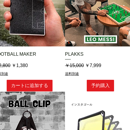
クイックビュー
クイックビュー
OOTBALL MAKER
PLAKKS
常価格
セール価格
通常価格
セール価格
,800
￥1,380
￥15,000
￥7,999
料別途
送料別途
カートに追加する
予約購入