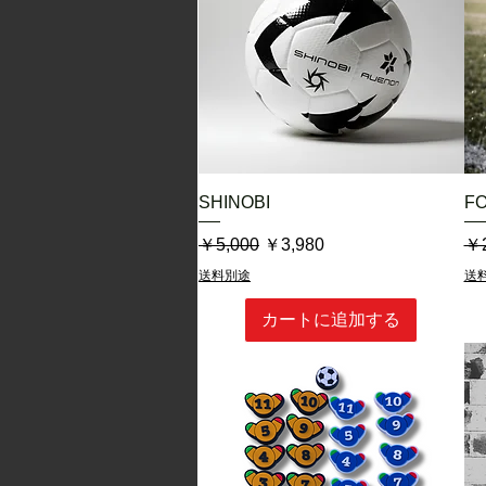
クイックビュー
SHINOBI
F
通常価格
セール価格
通
￥5,000
￥3,980
￥2
送料別途
送
カートに追加する