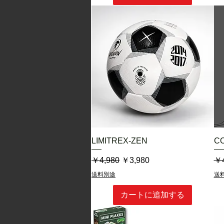
となっており、
日本が世界に誇るマテリアルテ
⸻
🧘‍♂️ “静かな強さ”を鍛える一球
静けさの中に集中し、己の限界
それはまさに、忍者のような鍛
日本の素材、日本の美意識、そ
本気で上達したいすべての選手
SHINOBIは、あなたの“家トレ
クイックビュー
LIMITREX-ZEN
C
通常価格
セール価格
通
￥4,980
￥3,980
￥4
送料別途
送
カートに追加する