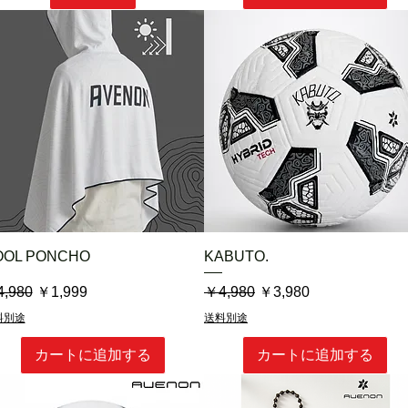
クノロジーです。
と向き合う。
錬。
して日本の精神。
へ――
”を進化させます。
クイックビュー
クイックビュー
OOL PONCHO
KABUTO.
常価格
セール価格
通常価格
セール価格
,980
￥1,999
￥4,980
￥3,980
料別途
送料別途
カートに追加する
カートに追加する