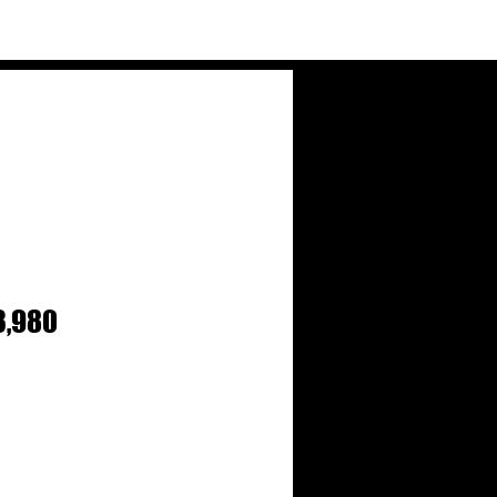
T
セ
,980
ー
ル
価
格