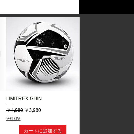
高く、優れたボールコントロールと
現します。
クイックビュー
LIMITREX-GIJIN
通常価格
セール価格
￥4,980
￥3,980
送料別途
カートに追加する