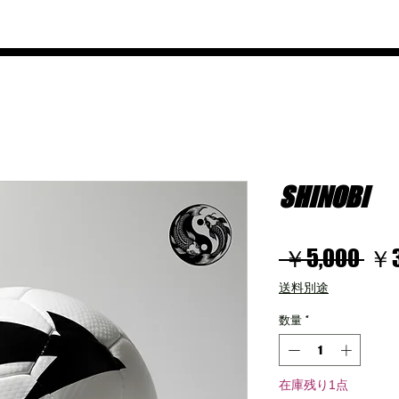
SHOP
HOW IT WORKS?
GROUP
CONTAC
SHINOBI
通
 ￥5,000 
￥3
常
送料別途
価
数量
*
格
在庫残り1点