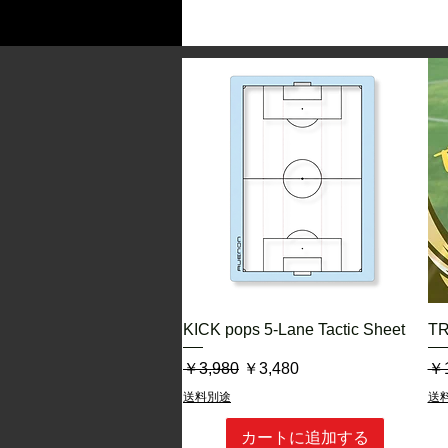
•滑らないマットテクスチャーで
チを実現
•重め設計でトラップ・リフティ
•静音構造で、マンションやアパ
•防水仕様で、多少の水気にも耐
•帝人フロンティア社製 高機能
└ 天然皮革のような風合いと
└ 動物性原料を一切使用しな
※2号球サイズ
⸻
🧵 TEIJIN「コードレ®」とは？
このボールに採用されている表
高機能人工皮革「コードレ®」
ち、ポリウレタン加工技術によっ
クイックビュー
KICK pops 5-Lane Tactic Sheet
T
再現。
本革の使用が前提とされてきた
通常価格
セール価格
通
￥3,980
￥3,480
￥1
ンドセル、紳士靴などにも使わ
送料別途
送
います。
さらに、動物性原料を一切使わ
カートに追加する