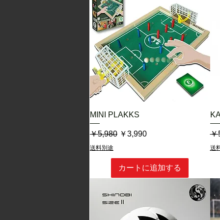
クイックビュー
MINI PLAKKS
K
通常価格
セール価格
通
￥5,980
￥3,990
￥5
送料別途
送
カートに追加する