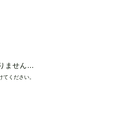
T
りません…
けてください。