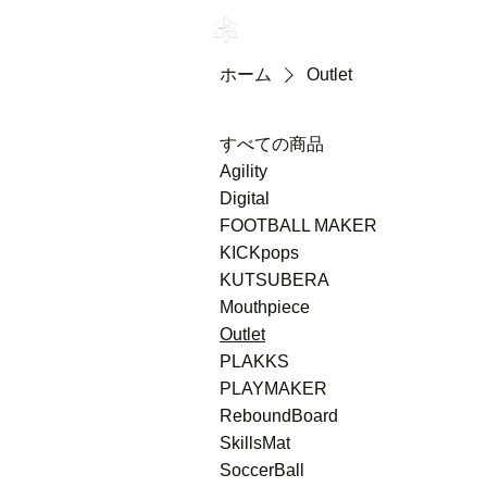
HOME
ホーム
Outlet
すべての商品
Agility
Digital
FOOTBALL MAKER
KICKpops
KUTSUBERA
Mouthpiece
Outlet
PLAKKS
PLAYMAKER
ReboundBoard
SkillsMat
SoccerBall