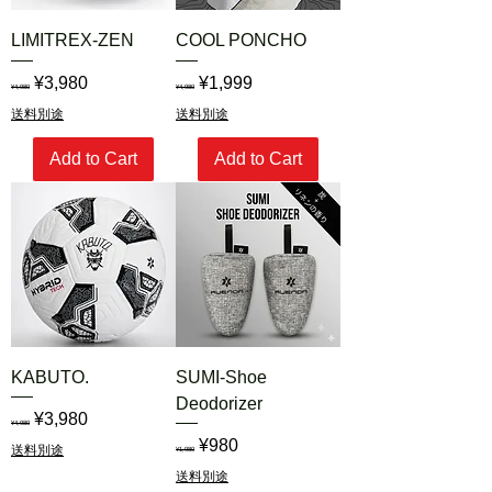
LIMITREX-ZEN
COOL PONCHO
Regular Price
Sale Price
Regular Price
Sale Price
¥3,980
¥1,999
¥4,980
¥4,980
送料別途
送料別途
Add to Cart
Add to Cart
KABUTO.
SUMI-Shoe
Deodorizer
Regular Price
Sale Price
¥3,980
¥4,980
Regular Price
Sale Price
¥980
送料別途
¥1,980
送料別途