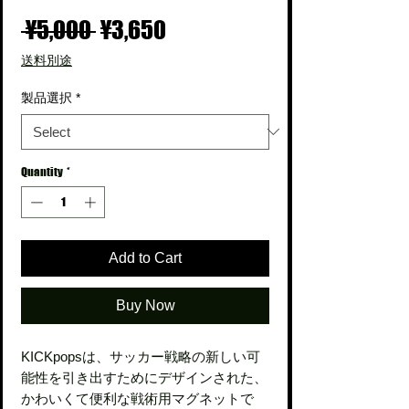
Regular
Sale
 ¥5,000 
¥3,650
Price
Price
送料別途
製品選択
*
Quantity
*
Add to Cart
Buy Now
KICKpopsは、サッカー戦略の新しい可
能性を引き出すためにデザインされた、
かわいくて便利な戦術用マグネットで