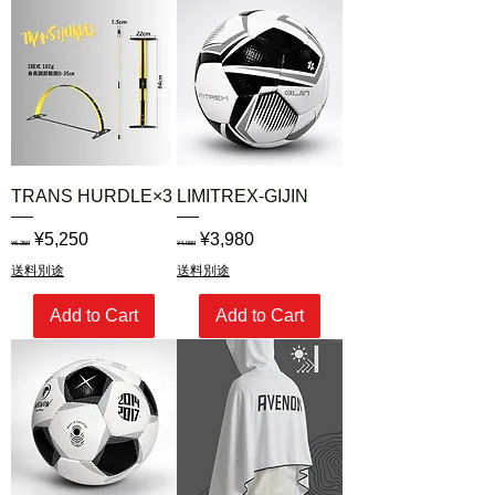
楽しい時間にします。
- 実践に役立つボールマグネット付き
ボール専用マグネットもセットになって
いるので、よりリアルな状況をシミュレ
ーション可能。戦術練習の幅が広がりま
す。
KICKpopsで、戦術を楽しく、分かりや
すく！
TRANS HURDLE×3
LIMITREX-GIJIN
さあ、新しいサッカー戦略ツールをお試
しください！
Regular Price
Sale Price
Regular Price
Sale Price
¥5,250
¥3,980
¥6,250
¥4,980
送料別途
送料別途
Add to Cart
Add to Cart