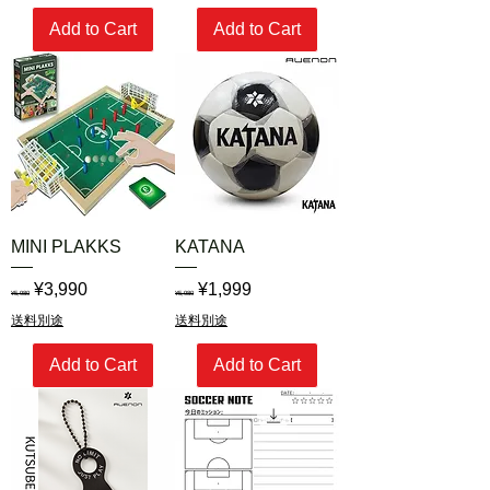
Add to Cart
Add to Cart
MINI PLAKKS
KATANA
Regular Price
Sale Price
Regular Price
Sale Price
¥3,990
¥1,999
¥5,980
¥5,980
送料別途
送料別途
Add to Cart
Add to Cart