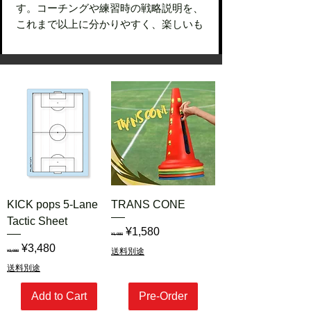
す。コーチングや練習時の戦略説明を、
これまで以上に分かりやすく、楽しいも
のに変えます！
KICKpopsの特徴
- 方向性がひと目で分かる左右のカラー
マグネットの左右に付けられた鮮やかな
色が、選手の向きやボールを保持して背
負う動きの説明をサポートします。これ
により、戦術のイメージを直感的に伝え
ることができます。
- 重ねて収納、持ち運びも簡単
軽量で重ねられる設計なので、片付けや
持ち運びがスムーズ。忙しい練習現場で
KICK pops 5-Lane
TRANS CONE
も手間を取らせません。
Tactic Sheet
Regular Price
Sale Price
¥1,580
- かわいらしいデザインで楽しく戦略を
¥1,980
Regular Price
Sale Price
考えよう
¥3,480
送料別途
¥3,980
プレーヤーの形をモチーフにしたキュー
送料別途
トなデザインは、子どもから大人まで使
いやすく、サッカーの戦略会議を明るく
Add to Cart
Pre-Order