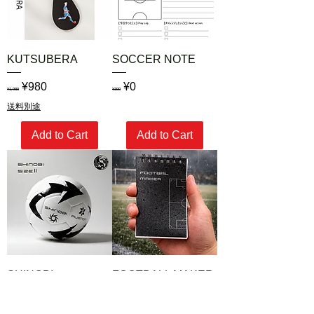
KUTSUBERA
SOCCER NOTE
Regular Price
Sale Price
Regular Price
Sale Price
¥980
¥0
¥1,980
¥300
送料別途
Add to Cart
Add to Cart
SHINOBI
FOOTBALL MAKER
Regular Price
Sale Price
Regular Price
Sale Price
¥3,980
¥1,380
¥5,000
¥2,800