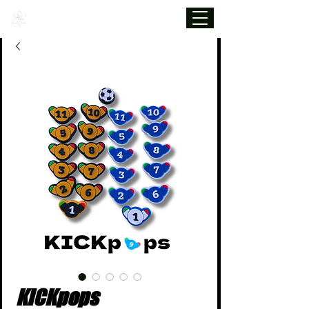
KICKpops