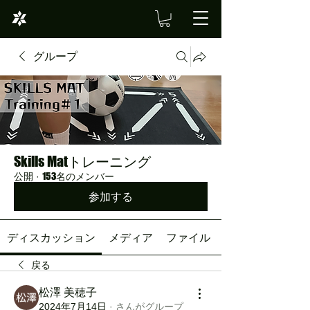
グループ
Skills Matトレーニング
公開
·
153名のメンバー
参加する
ディスカッション
メディア
ファイル
戻る
松澤 美穂子
2024年7月14日
·
さんがグループ